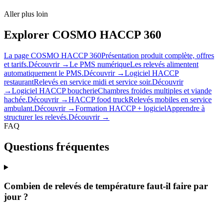
Aller plus loin
Explorer COSMO HACCP 360
La page COSMO HACCP 360
Présentation produit complète, offres
et tarifs.
Découvrir →
Le PMS numérique
Les relevés alimentent
automatiquement le PMS.
Découvrir →
Logiciel HACCP
restaurant
Relevés en service midi et service soir.
Découvrir
→
Logiciel HACCP boucherie
Chambres froides multiples et viande
hachée.
Découvrir →
HACCP food truck
Relevés mobiles en service
ambulant.
Découvrir →
Formation HACCP + logiciel
Apprendre à
structurer les relevés.
Découvrir →
FAQ
Questions fréquentes
Combien de relevés de température faut-il faire par
jour ?