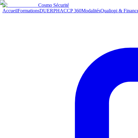
Cosmo
Sécurité
Accueil
Formations
DUERP
HACCP 360
Modalités
Qualiopi & Financ