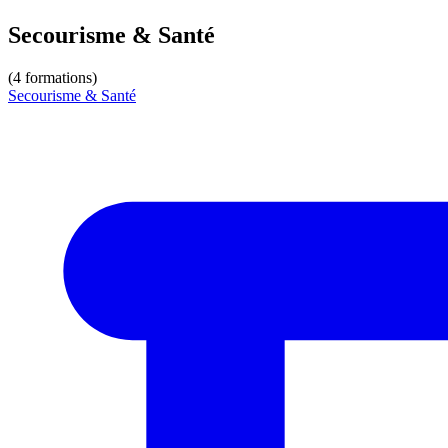
Secourisme & Santé
(
4
formation
s
)
Secourisme & Santé