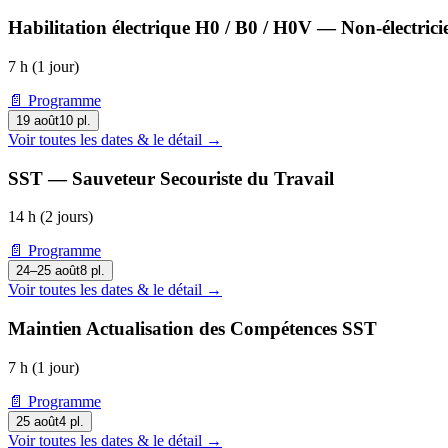
Habilitation électrique H0 / B0 / H0V — Non-électrici
7 h (1 jour)
📄 Programme
19 août
10
pl.
Voir toutes les dates & le détail →
SST — Sauveteur Secouriste du Travail
14 h (2 jours)
📄 Programme
24–25 août
8
pl.
Voir toutes les dates & le détail →
Maintien Actualisation des Compétences SST
7 h (1 jour)
📄 Programme
25 août
4
pl.
Voir toutes les dates & le détail →