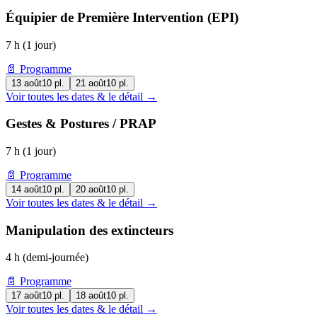
Équipier de Première Intervention (EPI)
7 h (1 jour)
📄 Programme
13 août
10
pl.
21 août
10
pl.
Voir toutes les dates & le détail →
Gestes & Postures / PRAP
7 h (1 jour)
📄 Programme
14 août
10
pl.
20 août
10
pl.
Voir toutes les dates & le détail →
Manipulation des extincteurs
4 h (demi-journée)
📄 Programme
17 août
10
pl.
18 août
10
pl.
Voir toutes les dates & le détail →