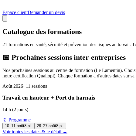
Espace client
Demander un devis
Catalogue des formations
21
formations en santé, sécurité et prévention des risques au travail. 
📅 Prochaines sessions inter-entreprises
Nos prochaines sessions au centre de formation (Le Lamentin). Choisi
notre certification Qualiopi). Chaque formation a d'autres dates sur sa
Août 2026
·
11
session
s
Travail en hauteur + Port du harnais
14 h (2 jours)
📄 Programme
10–11 août
8
pl.
26–27 août
8
pl.
Voir toutes les dates & le détail →