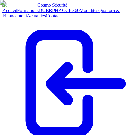
Cosmo
Sécurité
Accueil
Formations
DUERP
HACCP 360
Modalités
Qualiopi &
Financement
Actualités
Contact