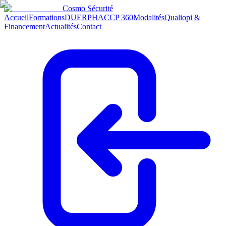
Cosmo
Sécurité
Accueil
Formations
DUERP
HACCP 360
Modalités
Qualiopi &
Financement
Actualités
Contact