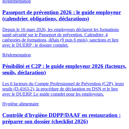
Réglementation
Passeport de prévention 2026 : le guide employeur
(calendrier, obligations, déclarations)
Depuis le 16 mars 2026, les employeurs déclarent les formations
santé-sécurité sur le Passeport de prévention. Calendrier, 4
catégories de formations, délais (9 puis 6 mois), sanctions et lien
avec le DUERP : le dossier complet.
Réglementation
Pénibilité et C2P : le guide employeur 2026 (facteurs,
seuils, déclaration)
Les 6 facteurs du Compte Professionnel de Prévention (C2P), leurs
seuils (D.4163-2), la procédure de déclaration en DSN et le lien
avec le DUERP. Le guide complet pour les employeurs.
Hygiène alimentaire
Contrôle d'hygiène DDPP/DAAF en restauration :
préparer son dossier (checklist 2026)